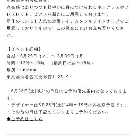
新商品を初お披露目。
存在感はありつつも軽やかに身につけられるネックレスやブ
レスレ
ット、ピアスを新たにご用意しております。
新作のほかにも人気の定番アイテムをフルラインナップでご
用意し
ておりますので、この機会にぜひお立ち寄りくださ
い。
【イベント詳細】
会期：6月26日（木）〜 6月30日（月）
時間：13時〜19時 （最終日のみ〜18時）
場所：unigem
東京都渋谷区恵比寿西1−25−9
・6月28日(土)以外の日程はご予約優先案内となっておりま
す。
・デザイナーは6月28日(土)14時〜19時のみ在店予定です。
・その他の日は下記のリンクよりご予約ください。
◆ご予約はこちら