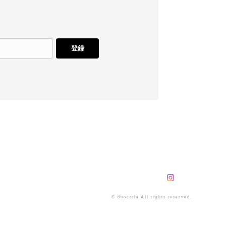
登録
© duoctria All rights reserved.