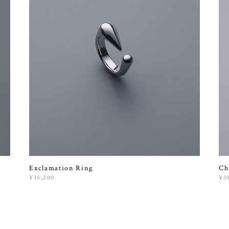
Exclamation Ring
Ch
¥35,200
¥3