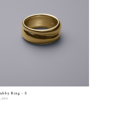
ubby Ring - S
3,000