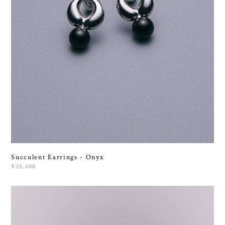
Succulent Earrings - Onyx
¥25,300